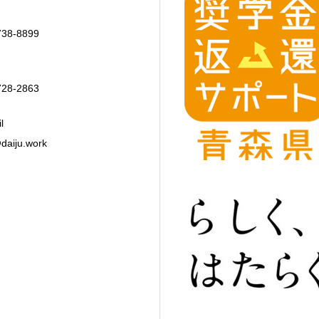
738-8899
728-2863
l
daiju.work