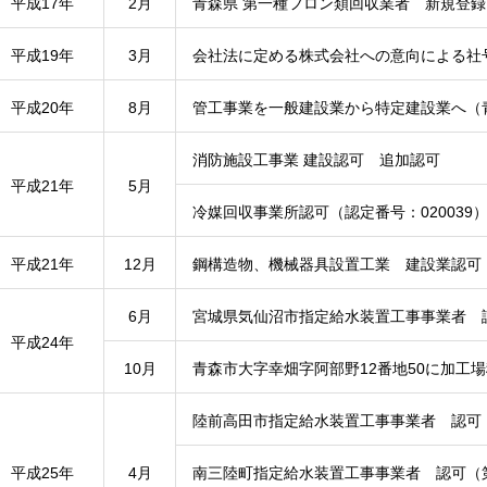
平成17年
2月
青森県 第一種フロン類回収業者 新規登録（
平成19年
3月
会社法に定める株式会社への意向による社
平成20年
8月
管工事業を一般建設業から特定建設業へ（青森
消防施設工事業 建設認可 追加認可
平成21年
5月
冷媒回収事業所認可（認定番号：020039
平成21年
12月
鋼構造物、機械器具設置工業 建設業認可
6月
宮城県気仙沼市指定給水装置工事事業者 認
平成24年
10月
青森市大字幸畑字阿部野12番地50に加工
陸前高田市指定給水装置工事事業者 認可（
平成25年
4月
南三陸町指定給水装置工事事業者 認可（第