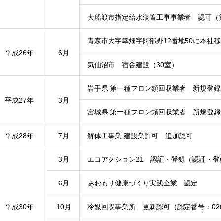
大船渡市指定給水装置工事事業者 認可（第
青森市大字幸畑字阿部野12番地50に本社
平成26年
6月
気仙沼市 宿舎建設（30室）
岩手県 第一種フロン類回収業者 新規登録（
平成27年
3月
宮城県 第一種フロン類回収業者 新規登録（
平成28年
7月
解体工事業 建設業許可 追加認可
3月
エコアクション21 認証・登録（認証・登録番
6月
あおもり健康づくり実践企業 認定
平成30年
10月
冷媒回収事業所 更新認可（認定番号：020