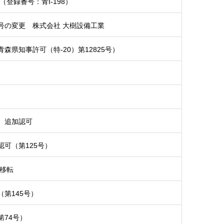
登録番号：青I-198）
号の変更 株式会社 大樹設備工業
県知事許可（特-20）第12825号）
）
 追加認可
可（第125号）
場移転
第145号）
74号）