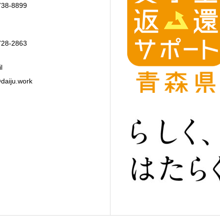
738-8899
728-2863
l
daiju.work