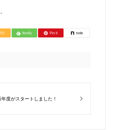
す。
SS
feedly
Pin it
note
新年度がスタートしました！